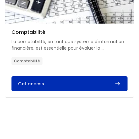
Catégorie de cours
Nom du cours
Comptabilité
Résumé du cours :
La comptabilité, en tant que système d'information
financière, est essentielle pour évaluer la ...
Comptabilité
Get access