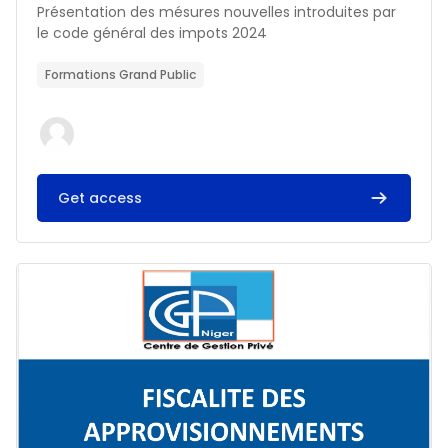
Résumé du cours :
Présentation des mésures nouvelles introduites par
le code général des impots 2024
Formations Grand Public
Get access
Image du cours FISCALITE DES APPROVISIONNEMENTS