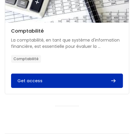
Catégorie de cours
Nom du cours
Comptabilité
Résumé du cours :
La comptabilité, en tant que système d'information
financière, est essentielle pour évaluer la ...
Comptabilité
Get access