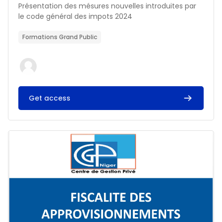
Résumé du cours :
Présentation des mésures nouvelles introduites par
le code général des impots 2024
Formations Grand Public
Get access
Image du cours FISCALITE DES APPROVISIONNEMENTS