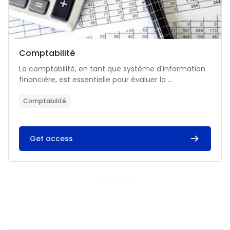
Catégorie de cours
Nom du cours
Comptabilité
Résumé du cours :
La comptabilité, en tant que système d'information
financière, est essentielle pour évaluer la ...
Comptabilité
Get access