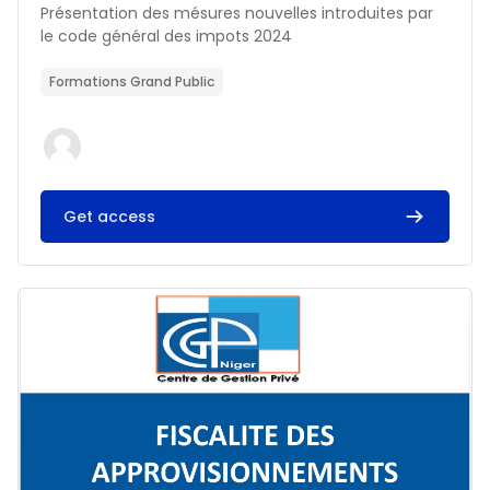
Résumé du cours :
Présentation des mésures nouvelles introduites par
le code général des impots 2024
Formations Grand Public
Get access
Image du cours FISCALITE DES APPROVISIONNEMENTS