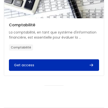
Catégorie de cours
Nom du cours
Comptabilité
Résumé du cours :
La comptabilité, en tant que système d'information
financière, est essentielle pour évaluer la ...
Comptabilité
Get access