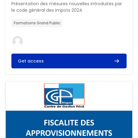
Résumé du cours :
Présentation des mésures nouvelles introduites par
le code général des impots 2024
Formations Grand Public
Get access
Image du cours FISCALITE DES APPROVISIONNEMENTS