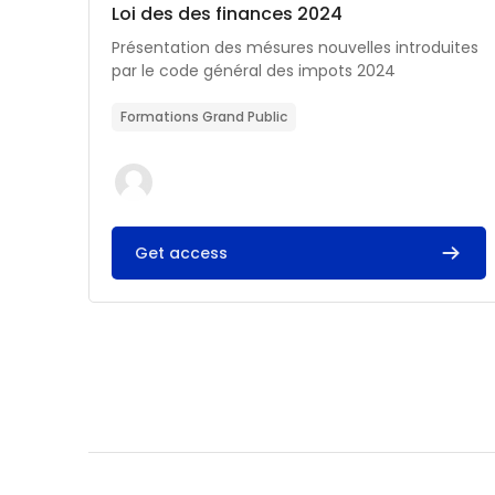
Catégorie de cours
Nom du cours
Loi des des finances 2024
Résumé du cours :
Présentation des mésures nouvelles introduites
par le code général des impots 2024
Formations Grand Public
Get access