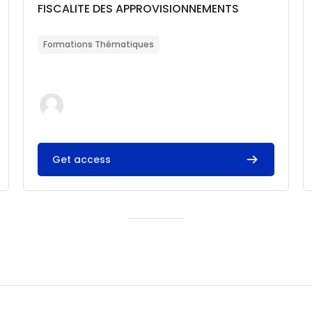
Catégorie de cours
Nom du cours
FISCALITE DES APPROVISIONNEMENTS
Résumé du cours :
Formations Thématiques
Get access