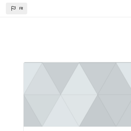
Passer au contenu principal
FR
Image du cours Loi des des finances 2024