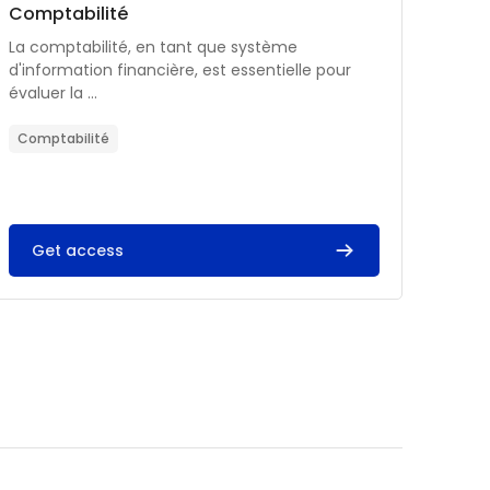
Catégorie de cours
Nom du cours
Comptabilité
Résumé du cours :
La comptabilité, en tant que système
d'information financière, est essentielle pour
évaluer la ...
Comptabilité
Get access