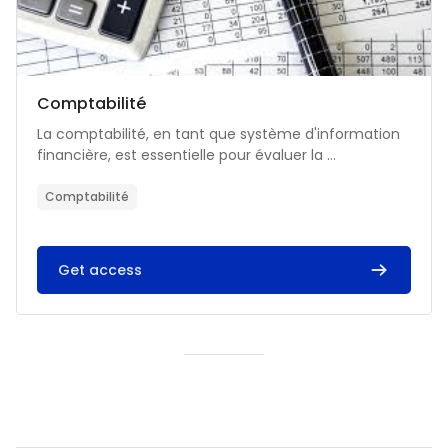
Catégorie de cours
Nom du cours
Comptabilité
Résumé du cours :
La comptabilité, en tant que système d'information
financière, est essentielle pour évaluer la ...
Comptabilité
Get access