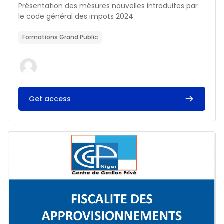
Résumé du cours :
Présentation des mésures nouvelles introduites par
le code général des impots 2024
Formations Grand Public
Get access
Image du cours FISCALITE DES APPROVISIONNEMENTS