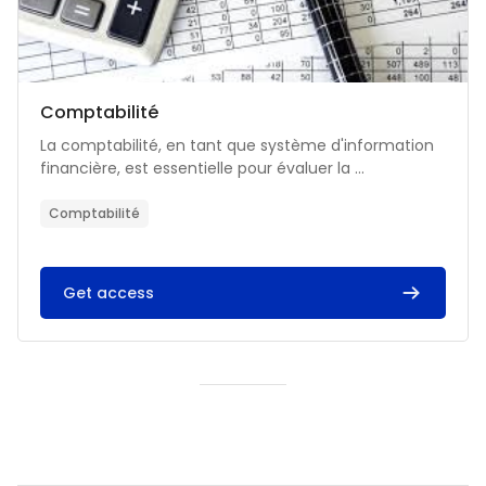
Catégorie de cours
Nom du cours
Comptabilité
Résumé du cours :
La comptabilité, en tant que système d'information
financière, est essentielle pour évaluer la ...
Comptabilité
Get access