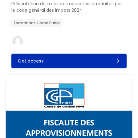
Résumé du cours :
Présentation des mésures nouvelles introduites par
le code général des impots 2024
Formations Grand Public
Get access
Image du cours FISCALITE DES APPROVISIONNEMENTS