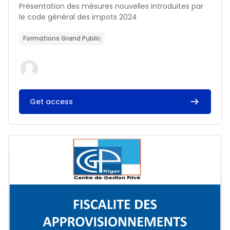
Résumé du cours :
Présentation des mésures nouvelles introduites par
le code général des impots 2024
Formations Grand Public
Get access
Image du cours FISCALITE DES APPROVISIONNEMENTS