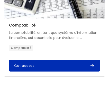
Catégorie de cours
Nom du cours
Comptabilité
Résumé du cours :
La comptabilité, en tant que système d'information
financière, est essentielle pour évaluer la ...
Comptabilité
Get access