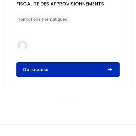
Catégorie de cours
Nom du cours
FISCALITE DES APPROVISIONNEMENTS
Résumé du cours :
Formations Thématiques
Get access