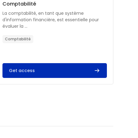
Catégorie de cours
Nom du cours
Comptabilité
Résumé du cours :
La comptabilité, en tant que système
d'information financière, est essentielle pour
évaluer la ...
Comptabilité
Get access