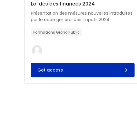
Catégorie de cours
Nom du cours
Loi des des finances 2024
Résumé du cours :
Présentation des mésures nouvelles introduites
par le code général des impots 2024
Formations Grand Public
Get access