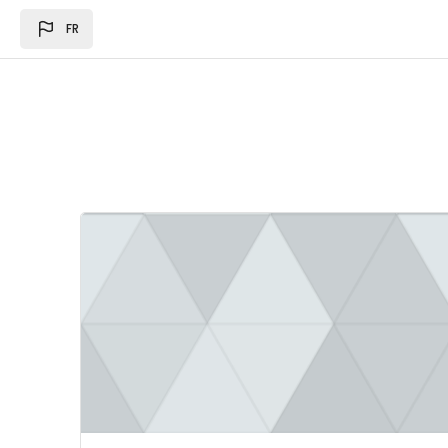
Passer au contenu principal
FR
Image du cours Loi des des finances 2024