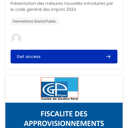
Résumé du cours :
Présentation des mésures nouvelles introduites par
le code général des impots 2024
Formations Grand Public
Get access
Image du cours FISCALITE DES APPROVISIONNEMENTS