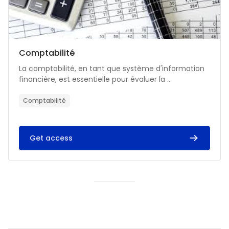
Catégorie de cours
Nom du cours
Comptabilité
Résumé du cours :
La comptabilité, en tant que système d'information
financière, est essentielle pour évaluer la ...
Comptabilité
Get access