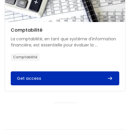
Catégorie de cours
Nom du cours
Comptabilité
Résumé du cours :
La comptabilité, en tant que système d'information
financière, est essentielle pour évaluer la ...
Comptabilité
Get access