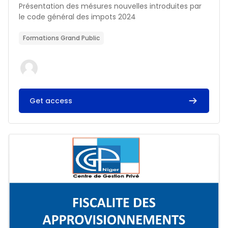
Résumé du cours :
Présentation des mésures nouvelles introduites par
le code général des impots 2024
Formations Grand Public
Get access
Image du cours FISCALITE DES APPROVISIONNEMENTS