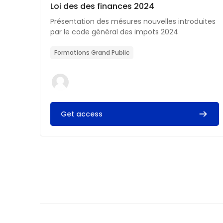
Catégorie de cours
Nom du cours
Loi des des finances 2024
Résumé du cours :
Présentation des mésures nouvelles introduites
par le code général des impots 2024
Formations Grand Public
Get access