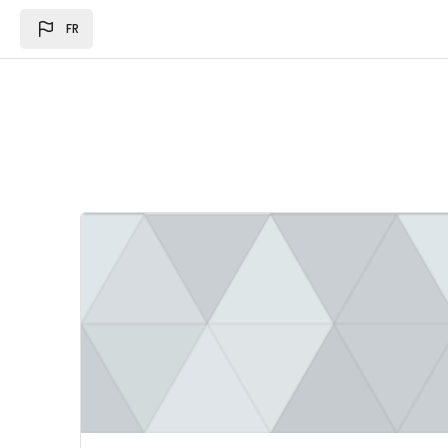
Passer au contenu principal
FR
Image du cours Loi des des finances 2024