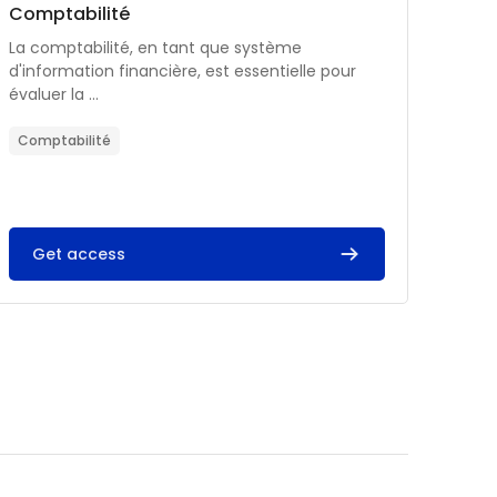
Catégorie de cours
Nom du cours
Comptabilité
Résumé du cours :
La comptabilité, en tant que système
d'information financière, est essentielle pour
évaluer la ...
Comptabilité
Get access