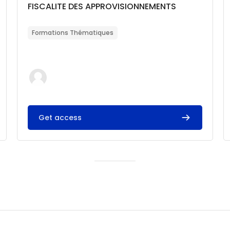
Catégorie de cours
Nom du cours
FISCALITE DES APPROVISIONNEMENTS
Résumé du cours :
Formations Thématiques
Get access