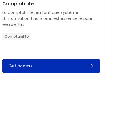
Catégorie de cours
Nom du cours
Comptabilité
Résumé du cours :
La comptabilité, en tant que système
d'information financière, est essentielle pour
évaluer la ...
Comptabilité
Get access