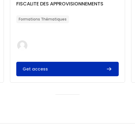
Catégorie de cours
Nom du cours
FISCALITE DES APPROVISIONNEMENTS
Résumé du cours :
Formations Thématiques
Get access