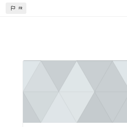
Passer au contenu principal
FR
Image du cours Loi des des finances 2024