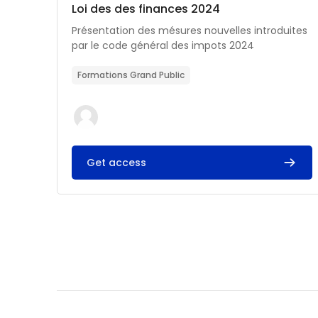
Catégorie de cours
Nom du cours
Loi des des finances 2024
Résumé du cours :
Présentation des mésures nouvelles introduites
par le code général des impots 2024
Formations Grand Public
Get access