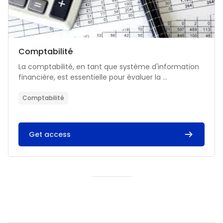
Catégorie de cours
Nom du cours
Comptabilité
Résumé du cours :
La comptabilité, en tant que système d'information
financière, est essentielle pour évaluer la ...
Comptabilité
Get access