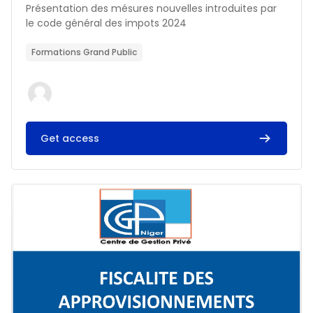
Résumé du cours :
Présentation des mésures nouvelles introduites par
le code général des impots 2024
Formations Grand Public
Get access
Image du cours FISCALITE DES APPROVISIONNEMENTS