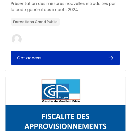
Résumé du cours :
Présentation des mésures nouvelles introduites par
le code général des impots 2024
Formations Grand Public
Get access
Image du cours FISCALITE DES APPROVISIONNEMENTS