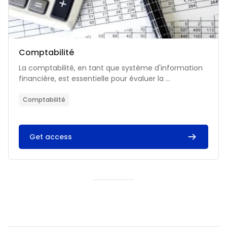
Catégorie de cours
Nom du cours
Comptabilité
Résumé du cours :
La comptabilité, en tant que système d'information
financière, est essentielle pour évaluer la ...
Comptabilité
Get access