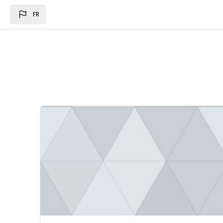
Passer au contenu principal
FR
Image du cours Loi des des finances 2024