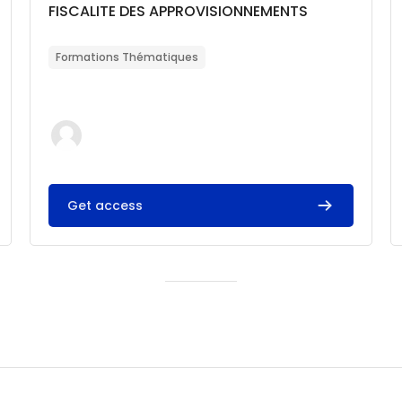
Catégorie de cours
Nom du cours
FISCALITE DES APPROVISIONNEMENTS
Résumé du cours :
Formations Thématiques
Get access