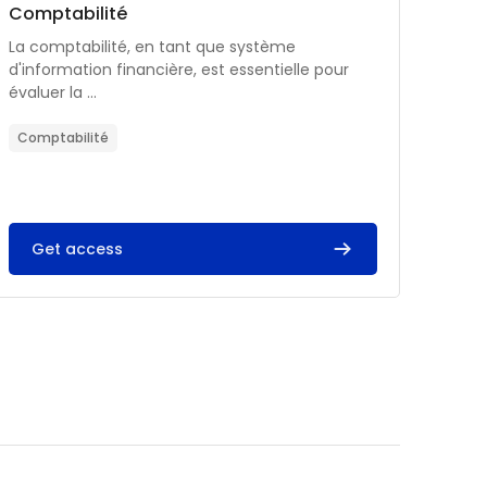
Catégorie de cours
Nom du cours
Comptabilité
Résumé du cours :
La comptabilité, en tant que système
d'information financière, est essentielle pour
évaluer la ...
Comptabilité
Get access