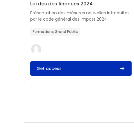
Catégorie de cours
Nom du cours
Loi des des finances 2024
Résumé du cours :
Présentation des mésures nouvelles introduites
par le code général des impots 2024
Formations Grand Public
Get access