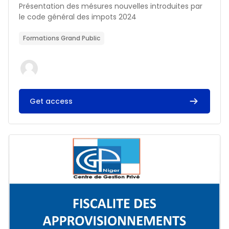
Résumé du cours :
Présentation des mésures nouvelles introduites par
le code général des impots 2024
Formations Grand Public
Get access
Image du cours FISCALITE DES APPROVISIONNEMENTS