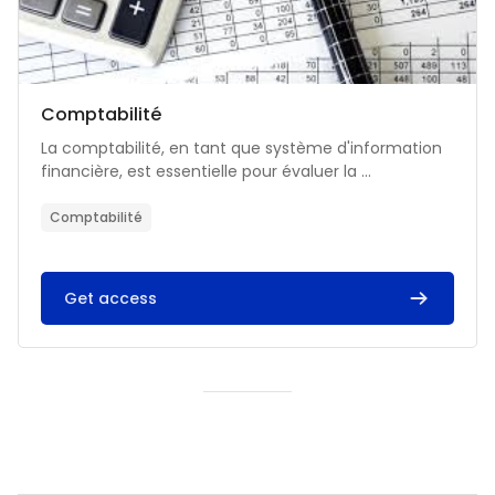
Catégorie de cours
Nom du cours
Comptabilité
Résumé du cours :
La comptabilité, en tant que système d'information
financière, est essentielle pour évaluer la ...
Comptabilité
Get access