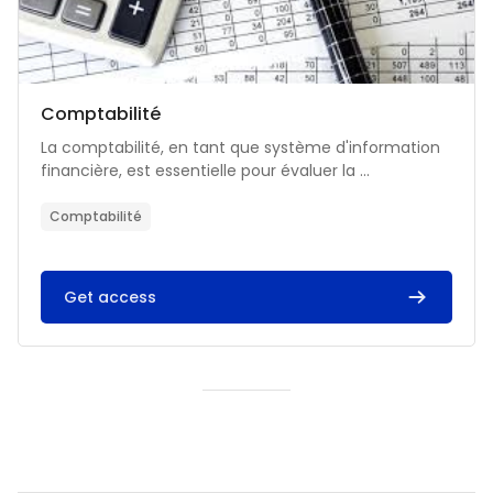
Catégorie de cours
Nom du cours
Comptabilité
Résumé du cours :
La comptabilité, en tant que système d'information
financière, est essentielle pour évaluer la ...
Comptabilité
Get access