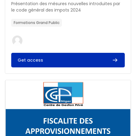
Résumé du cours :
Présentation des mésures nouvelles introduites par
le code général des impots 2024
Formations Grand Public
Get access
Image du cours FISCALITE DES APPROVISIONNEMENTS