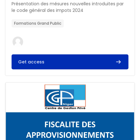
Résumé du cours :
Présentation des mésures nouvelles introduites par
le code général des impots 2024
Formations Grand Public
Get access
Image du cours FISCALITE DES APPROVISIONNEMENTS