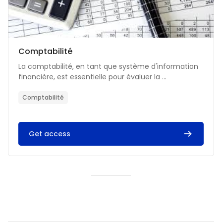
Catégorie de cours
Nom du cours
Comptabilité
Résumé du cours :
La comptabilité, en tant que système d'information
financière, est essentielle pour évaluer la ...
Comptabilité
Get access