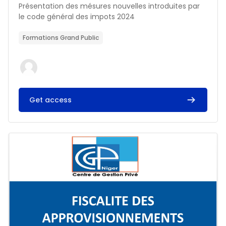
Résumé du cours :
Présentation des mésures nouvelles introduites par
le code général des impots 2024
Formations Grand Public
Get access
Image du cours FISCALITE DES APPROVISIONNEMENTS