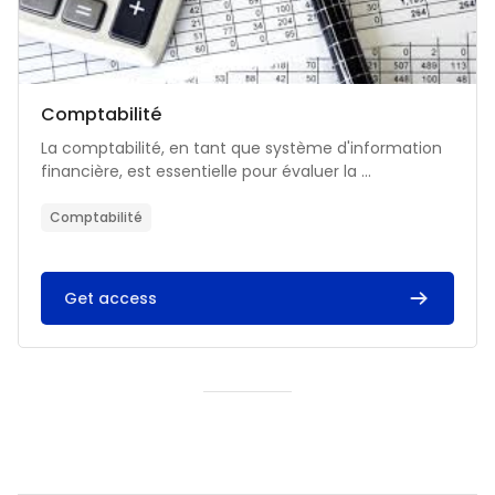
Catégorie de cours
Nom du cours
Comptabilité
Résumé du cours :
La comptabilité, en tant que système d'information
financière, est essentielle pour évaluer la ...
Comptabilité
Get access