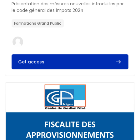
Résumé du cours :
Présentation des mésures nouvelles introduites par
le code général des impots 2024
Formations Grand Public
Get access
Image du cours FISCALITE DES APPROVISIONNEMENTS