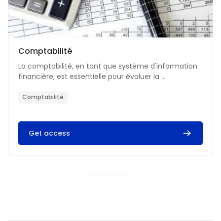
Catégorie de cours
Nom du cours
Comptabilité
Résumé du cours :
La comptabilité, en tant que système d'information
financière, est essentielle pour évaluer la ...
Comptabilité
Get access