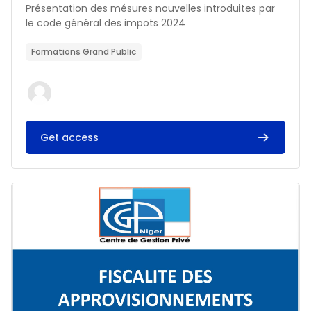
Résumé du cours :
Présentation des mésures nouvelles introduites par
le code général des impots 2024
Formations Grand Public
Get access
Image du cours FISCALITE DES APPROVISIONNEMENTS