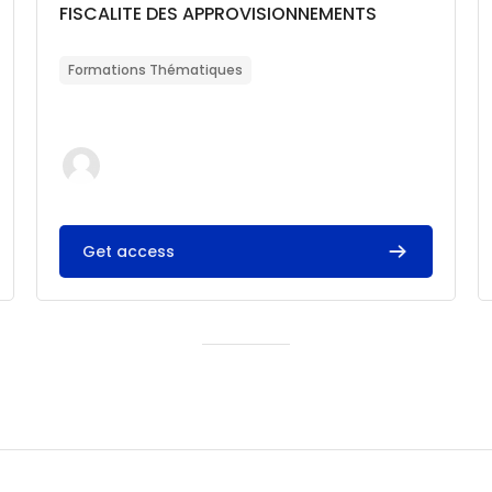
Catégorie de cours
Nom du cours
FISCALITE DES APPROVISIONNEMENTS
Résumé du cours :
Formations Thématiques
Get access