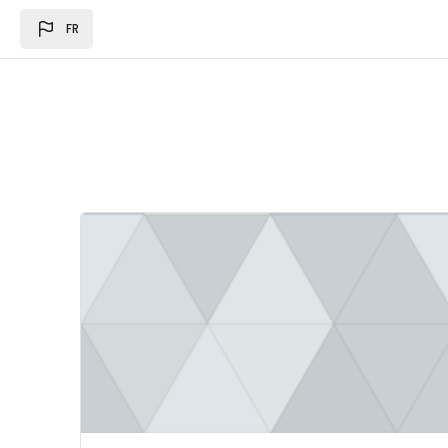
Passer au contenu principal
FR
Image du cours Loi des des finances 2024