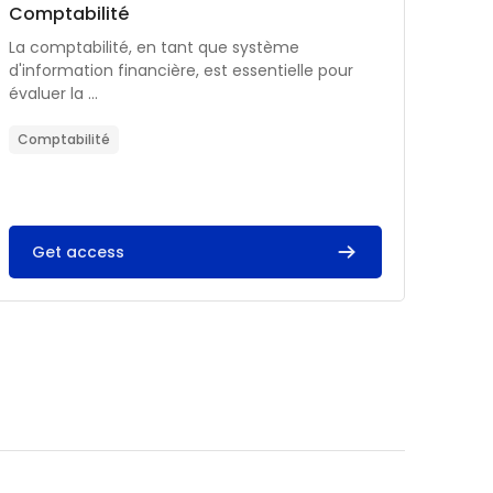
Catégorie de cours
Nom du cours
Comptabilité
Résumé du cours :
La comptabilité, en tant que système
d'information financière, est essentielle pour
évaluer la ...
Comptabilité
Get access