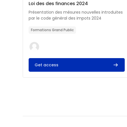
Catégorie de cours
Nom du cours
Loi des des finances 2024
Résumé du cours :
Présentation des mésures nouvelles introduites
par le code général des impots 2024
Formations Grand Public
Get access