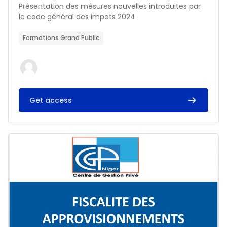
Résumé du cours :
Présentation des mésures nouvelles introduites par
le code général des impots 2024
Formations Grand Public
Get access
Image du cours FISCALITE DES APPROVISIONNEMENTS