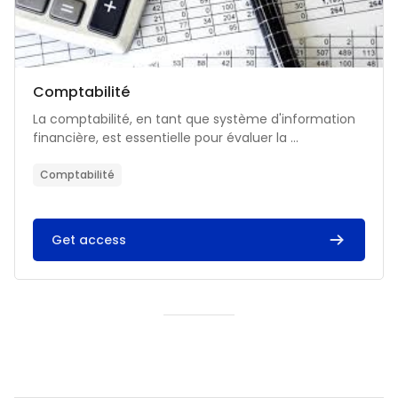
Catégorie de cours
Nom du cours
Comptabilité
Résumé du cours :
La comptabilité, en tant que système d'information
financière, est essentielle pour évaluer la ...
Comptabilité
Get access