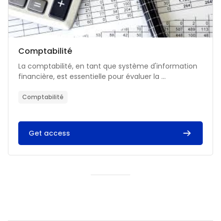
Catégorie de cours
Nom du cours
Comptabilité
Résumé du cours :
La comptabilité, en tant que système d'information
financière, est essentielle pour évaluer la ...
Comptabilité
Get access