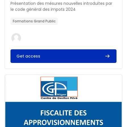
Résumé du cours :
Présentation des mésures nouvelles introduites par
le code général des impots 2024
Formations Grand Public
Get access
Image du cours FISCALITE DES APPROVISIONNEMENTS