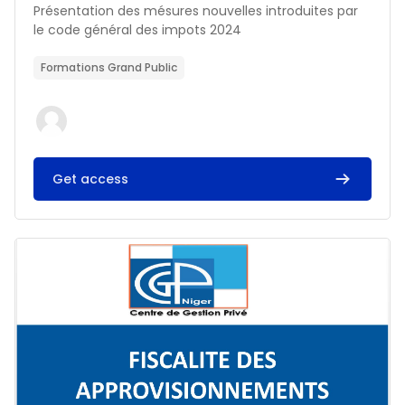
Résumé du cours :
Présentation des mésures nouvelles introduites par
le code général des impots 2024
Formations Grand Public
Get access
Image du cours FISCALITE DES APPROVISIONNEMENTS