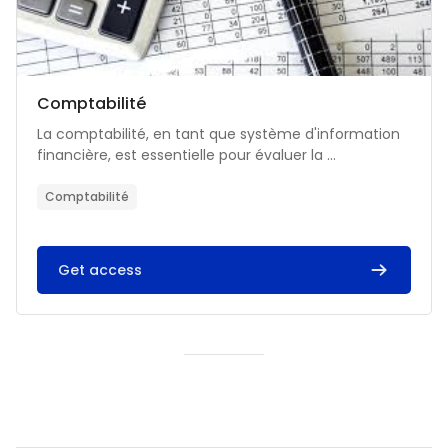
Catégorie de cours
Nom du cours
Comptabilité
Résumé du cours :
La comptabilité, en tant que système d'information
financière, est essentielle pour évaluer la ...
Comptabilité
Get access