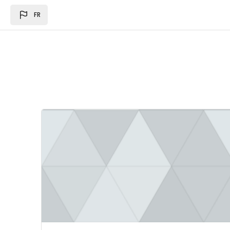
Passer au contenu principal
FR
Image du cours Loi des des finances 2024