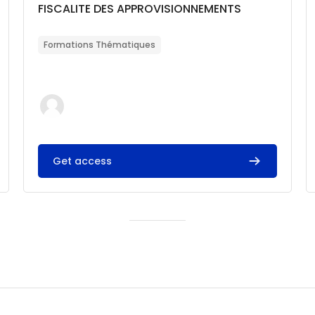
Catégorie de cours
Nom du cours
FISCALITE DES APPROVISIONNEMENTS
Résumé du cours :
Formations Thématiques
Get access