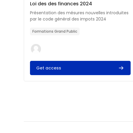
Catégorie de cours
Nom du cours
Loi des des finances 2024
Résumé du cours :
Présentation des mésures nouvelles introduites
par le code général des impots 2024
Formations Grand Public
Get access