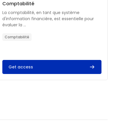
Catégorie de cours
Nom du cours
Comptabilité
Résumé du cours :
La comptabilité, en tant que système
d'information financière, est essentielle pour
évaluer la ...
Comptabilité
Get access