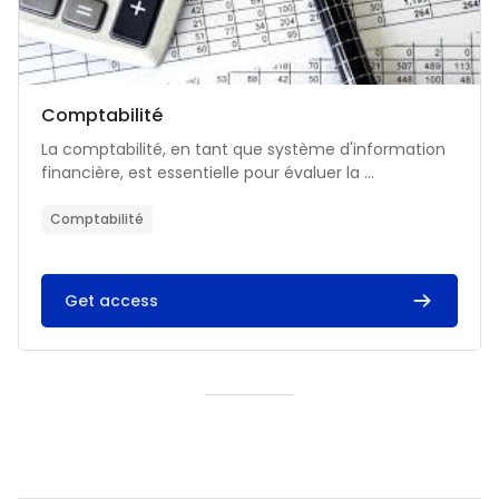
Catégorie de cours
Nom du cours
Comptabilité
Résumé du cours :
La comptabilité, en tant que système d'information
financière, est essentielle pour évaluer la ...
Comptabilité
Get access