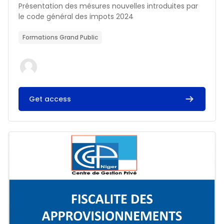
Résumé du cours :
Présentation des mésures nouvelles introduites par
le code général des impots 2024
Formations Grand Public
Get access
Image du cours FISCALITE DES APPROVISIONNEMENTS