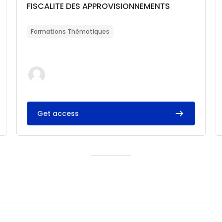
Catégorie de cours
Nom du cours
FISCALITE DES APPROVISIONNEMENTS
Résumé du cours :
Formations Thématiques
Get access