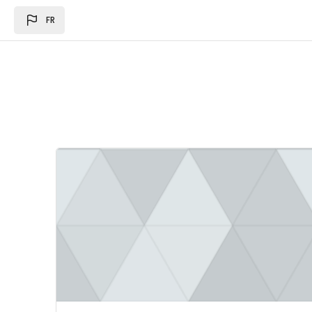
Passer au contenu principal
FR
Image du cours Loi des des finances 2024