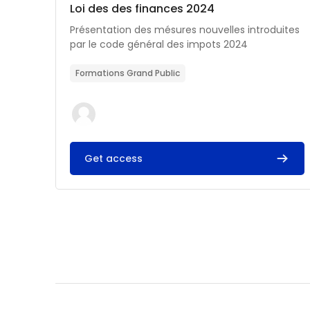
Catégorie de cours
Nom du cours
Loi des des finances 2024
Résumé du cours :
Présentation des mésures nouvelles introduites
par le code général des impots 2024
Formations Grand Public
Get access