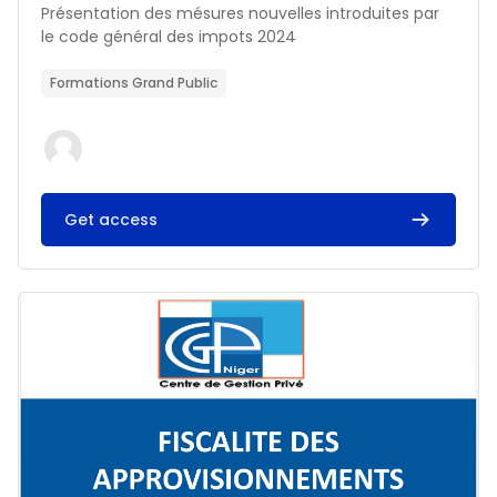
Résumé du cours :
Présentation des mésures nouvelles introduites par
le code général des impots 2024
Formations Grand Public
Get access
Image du cours FISCALITE DES APPROVISIONNEMENTS