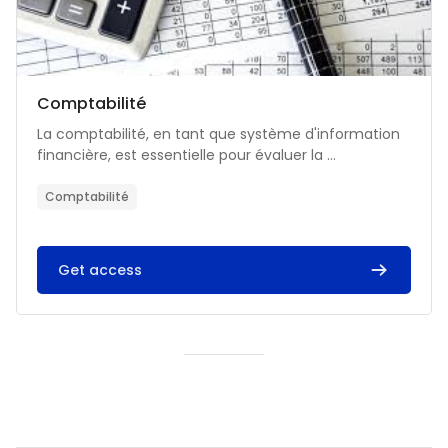
Catégorie de cours
Nom du cours
Comptabilité
Résumé du cours :
La comptabilité, en tant que système d'information
financière, est essentielle pour évaluer la ...
Comptabilité
Get access