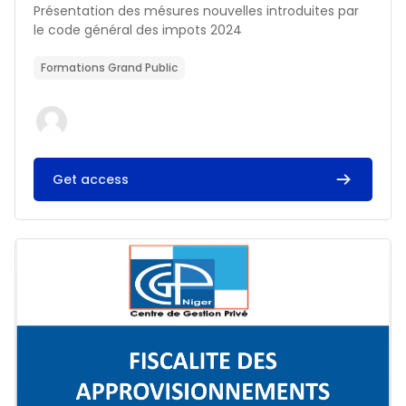
Résumé du cours :
Présentation des mésures nouvelles introduites par
le code général des impots 2024
Formations Grand Public
Get access
Image du cours FISCALITE DES APPROVISIONNEMENTS