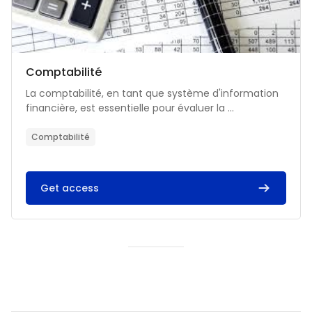
Catégorie de cours
Nom du cours
Comptabilité
Résumé du cours :
La comptabilité, en tant que système d'information
financière, est essentielle pour évaluer la ...
Comptabilité
Get access