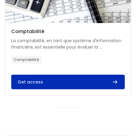
Catégorie de cours
Nom du cours
Comptabilité
Résumé du cours :
La comptabilité, en tant que système d'information
financière, est essentielle pour évaluer la ...
Comptabilité
Get access