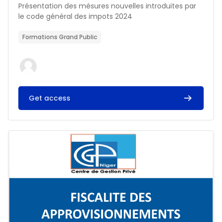
Résumé du cours :
Présentation des mésures nouvelles introduites par
le code général des impots 2024
Formations Grand Public
Get access
Image du cours FISCALITE DES APPROVISIONNEMENTS