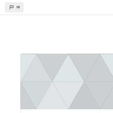
Passer au contenu principal
FR
Image du cours Loi des des finances 2024