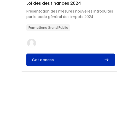
Catégorie de cours
Nom du cours
Loi des des finances 2024
Résumé du cours :
Présentation des mésures nouvelles introduites
par le code général des impots 2024
Formations Grand Public
Get access