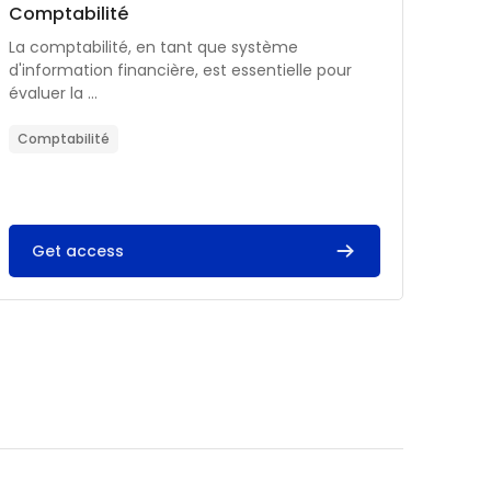
Catégorie de cours
Nom du cours
Comptabilité
Résumé du cours :
La comptabilité, en tant que système
d'information financière, est essentielle pour
évaluer la ...
Comptabilité
Get access