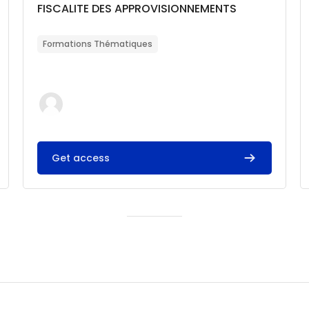
Catégorie de cours
Nom du cours
FISCALITE DES APPROVISIONNEMENTS
Résumé du cours :
Formations Thématiques
Get access