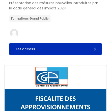
Résumé du cours :
Présentation des mésures nouvelles introduites par
le code général des impots 2024
Formations Grand Public
Get access
Image du cours FISCALITE DES APPROVISIONNEMENTS