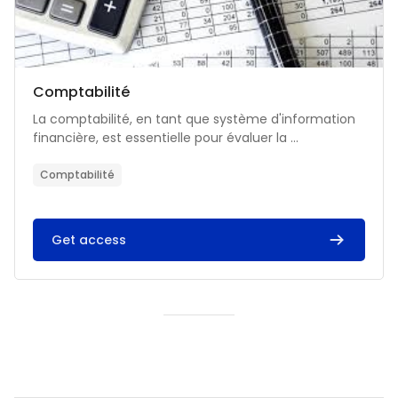
Catégorie de cours
Nom du cours
Comptabilité
Résumé du cours :
La comptabilité, en tant que système d'information
financière, est essentielle pour évaluer la ...
Comptabilité
Get access