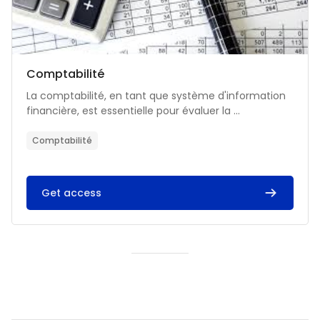
Catégorie de cours
Nom du cours
Comptabilité
Résumé du cours :
La comptabilité, en tant que système d'information
financière, est essentielle pour évaluer la ...
Comptabilité
Get access