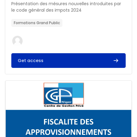
Résumé du cours :
Présentation des mésures nouvelles introduites par
le code général des impots 2024
Formations Grand Public
Get access
Image du cours FISCALITE DES APPROVISIONNEMENTS