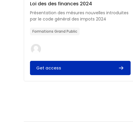
Catégorie de cours
Nom du cours
Loi des des finances 2024
Résumé du cours :
Présentation des mésures nouvelles introduites
par le code général des impots 2024
Formations Grand Public
Get access