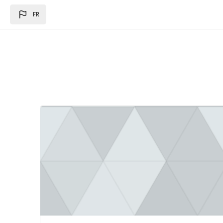
Passer au contenu principal
FR
Image du cours Loi des des finances 2024