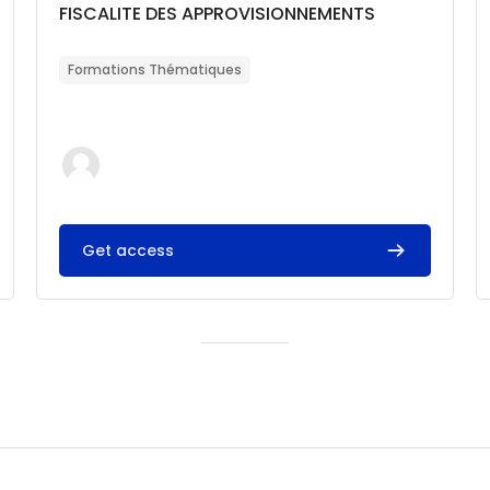
Catégorie de cours
Nom du cours
FISCALITE DES APPROVISIONNEMENTS
Résumé du cours :
Formations Thématiques
Get access