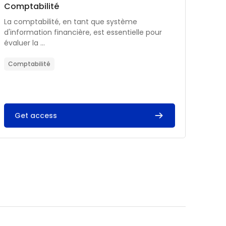
Catégorie de cours
Nom du cours
Comptabilité
Résumé du cours :
La comptabilité, en tant que système
d'information financière, est essentielle pour
évaluer la ...
Comptabilité
Get access