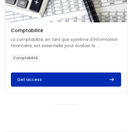
Catégorie de cours
Nom du cours
Comptabilité
Résumé du cours :
La comptabilité, en tant que système d'information
financière, est essentielle pour évaluer la ...
Comptabilité
Get access