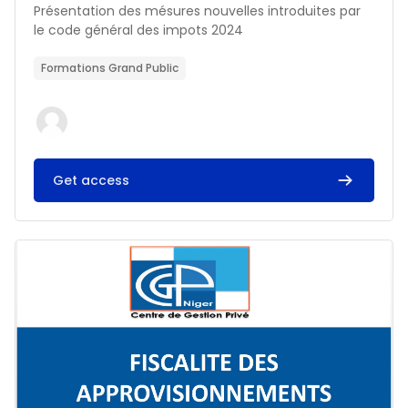
Résumé du cours :
Présentation des mésures nouvelles introduites par
le code général des impots 2024
Formations Grand Public
Get access
Image du cours FISCALITE DES APPROVISIONNEMENTS