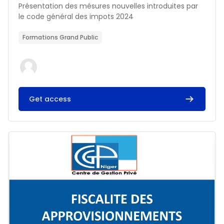
Résumé du cours :
Présentation des mésures nouvelles introduites par
le code général des impots 2024
Formations Grand Public
Get access
Image du cours FISCALITE DES APPROVISIONNEMENTS