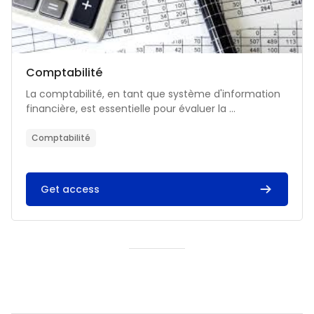
Catégorie de cours
Nom du cours
Comptabilité
Résumé du cours :
La comptabilité, en tant que système d'information
financière, est essentielle pour évaluer la ...
Comptabilité
Get access