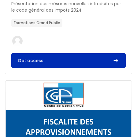
Résumé du cours :
Présentation des mésures nouvelles introduites par
le code général des impots 2024
Formations Grand Public
Get access
Image du cours FISCALITE DES APPROVISIONNEMENTS