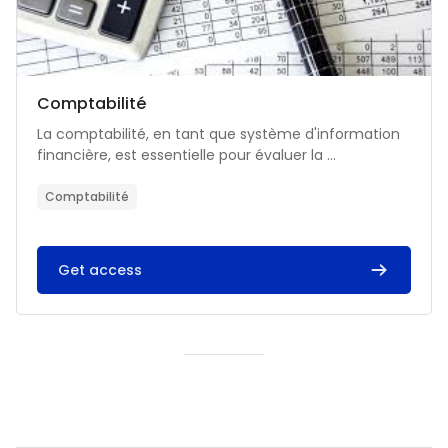
Catégorie de cours
Nom du cours
Comptabilité
Résumé du cours :
La comptabilité, en tant que système d'information
financière, est essentielle pour évaluer la ...
Comptabilité
Get access