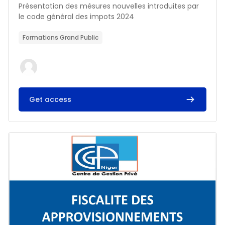
Résumé du cours :
Présentation des mésures nouvelles introduites par
le code général des impots 2024
Formations Grand Public
Get access
Image du cours FISCALITE DES APPROVISIONNEMENTS