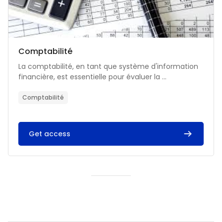
Catégorie de cours
Nom du cours
Comptabilité
Résumé du cours :
La comptabilité, en tant que système d'information
financière, est essentielle pour évaluer la ...
Comptabilité
Get access