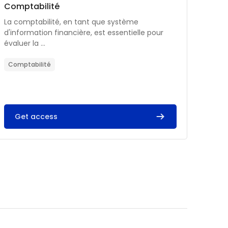
Catégorie de cours
Nom du cours
Comptabilité
Résumé du cours :
La comptabilité, en tant que système
d'information financière, est essentielle pour
évaluer la ...
Comptabilité
Get access