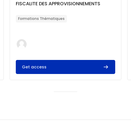
Catégorie de cours
Nom du cours
FISCALITE DES APPROVISIONNEMENTS
Résumé du cours :
Formations Thématiques
Get access