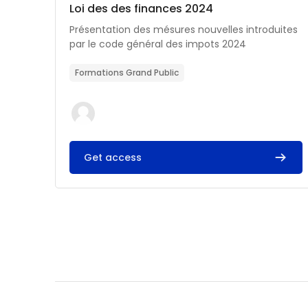
Catégorie de cours
Nom du cours
Loi des des finances 2024
Résumé du cours :
Présentation des mésures nouvelles introduites
par le code général des impots 2024
Formations Grand Public
Get access