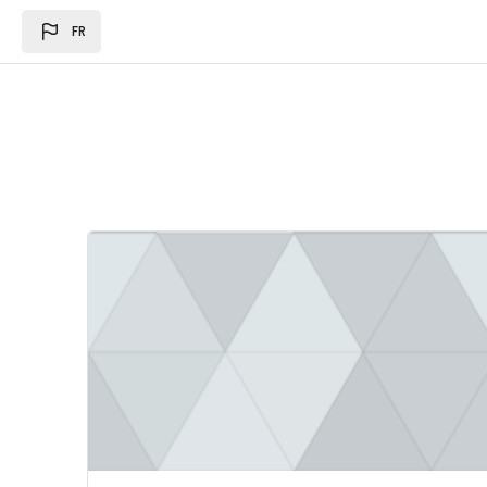
Passer au contenu principal
FR
Image du cours Loi des des finances 2024