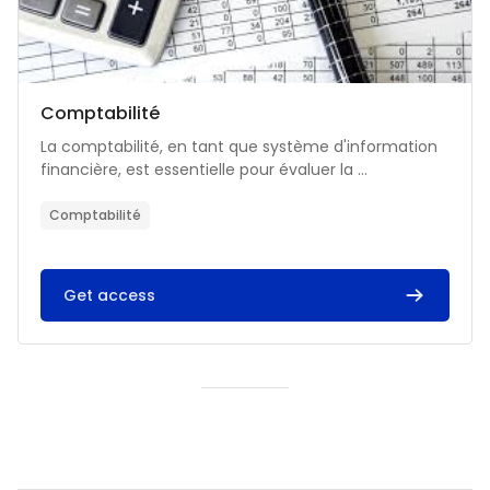
Catégorie de cours
Nom du cours
Comptabilité
Résumé du cours :
La comptabilité, en tant que système d'information
financière, est essentielle pour évaluer la ...
Comptabilité
Get access