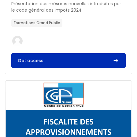
Résumé du cours :
Présentation des mésures nouvelles introduites par
le code général des impots 2024
Formations Grand Public
Get access
Image du cours FISCALITE DES APPROVISIONNEMENTS